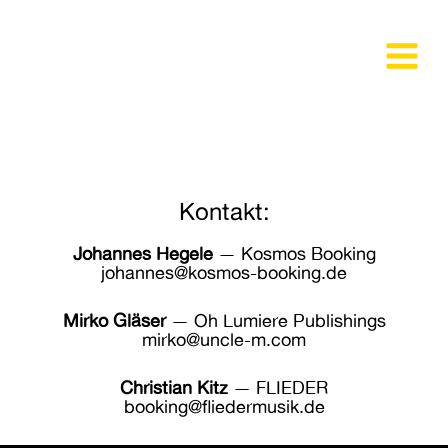
Zum
Inhalt
springen
Main
Menu
Kontakt:
Johannes Hegele
— Kosmos Booking
johannes@kosmos-booking.de
Mirko Gläser
— Oh Lumiere Publishings
mirko@uncle-m.com
Christian Kitz
— FLIEDER
booking@fliedermusik.de